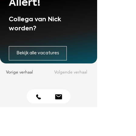
Allert!
Collega van Nick 
worden?
Bekijk alle vacatures
Vorige verhaal
Volgende verhaal
Contact
Openingstijden
Wij zijn telefonisch
Van Tiem Elektro
bereikbaar:
B.V.
Maandag t/m
Industriestraat 5
vrijdag van
6659 AL Wamel
08:00 - 17:00 uur