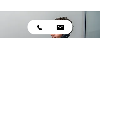
Veel om trots
op te zijn!
Via onderstaande link kunt u
alle referenties van de
passagiers &
binnenvaartschepen bekijken.