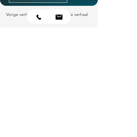
Vorige verhaal
Volgende verhaal
Contact
Openingstijden
Wij zijn telefonisch
Van Tiem Elektro
bereikbaar:
B.V.
Maandag t/m
Industriestraat 5
vrijdag van
6659 AL Wamel
08:00 - 17:00 uur
Van Tiem Elektro
Ons magazijn is niet
B.V.
gericht op
Hoge Rijndijk 265
particuliere verkoop.
2382 AM
Afhalen van
Zoeterwoude-Rijndijk
materialen is alleen
mogelijk na
Van Tiem Elektro
telefonisch contact.
Noord B.V.
Vuurtorenweg 18c
8531 HJ Lemmer